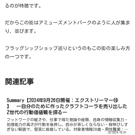
るのが特徴です。
だからこの街はアミューズメントパークのように人が集ま
り、並びます。
フラッグシップショップ巡りというのもこの街の楽しみ方
の一つです。
関連記事
Summary【2024年9月26日開催：エクストリーマー⑯
】 ー自分のために作ったクラフトコーラを売り出した
Z世代の行動価値観を探るー
フットワークの軽さや、仕事で得た見識や経験、自身の情報収集力・
処理能力の高さが行動を後押し。自分が苦しくならない・背伸びしす
ぎない範囲で、堅実に挑戦している。対象者情報28歳・男性職業：
2024.10.01
元々は 銀行員、その後独立して今はファイナンシャルプラ...