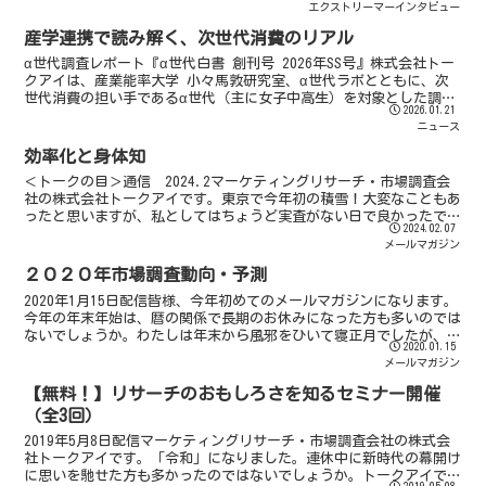
エクストリーマーインタビュー
産学連携で読み解く、次世代消費のリアル
α世代調査レポート『α世代白書 創刊号 2026年SS号』株式会社トー
クアイは、産業能率大学 小々馬敦研究室、α世代ラボとともに、次
世代消費の担い手であるα世代（主に女子中高生）を対象とした調査
2026.01.21
研究レポート『α世代白書 創刊号 2026年S...
ニュース
効率化と身体知
＜トークの目＞通信 2024.2マーケティングリサーチ・市場調査会
社の株式会社トークアイです。東京で今年初の積雪！大変なこともあ
ったと思いますが、私としてはちょうど実査がない日で良かったで
2024.02.07
す。最近はオフランでの対面インタビューが多くなってい...
メールマガジン
２０２０年市場調査動向・予測
2020年1月15日配信皆様、今年初めてのメールマガジンになります。
今年の年末年始は、暦の関係で長期のお休みになった方も多いのでは
ないでしょうか。わたしは年末から風邪をひいて寝正月でしたが、新
2020.01.15
年早々、世界では様々な事件が起きていますね。今年...
メールマガジン
【無料！】リサーチのおもしろさを知るセミナー開催
（全3回）
2019年5月8日配信マーケティングリサーチ・市場調査会社の株式会
社トークアイです。「令和」になりました。連休中に新時代の幕開け
に思いを馳せた方も多かったのではないでしょうか。トークアイで