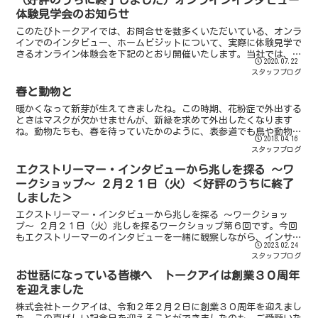
（好評のうちに終了しました）オンラインインタビュー
体験見学会のお知らせ
このたびトークアイでは、お問合せを数多くいただいている、オンラ
インでのインタビュー、ホームビジットについて、実際に体験見学で
きるオンライン体験会を下記のとおり開催いたします。当社では、４
2020.07.22
月より、オンラインインタビューを重ねる中で、試行錯誤し...
スタッフブログ
春と動物と
暖かくなって新芽が生えてきましたね。この時期、花粉症で外出する
ときはマスクが欠かせませんが、新緑を求めて外出したくなります
ね。動物たちも、春を待っていたかのように、表参道でも鳥や動物、
2018.04.16
爬虫類などに出会うことができます。以前、トークアイの近所...
スタッフブログ
エクストリーマー・インタビューから兆しを探る 〜ワ
ークショップ〜 ２月２１日（火）＜好評のうちに終了
しました＞
エクストリーマー・インタビューから兆しを探る 〜ワークショッ
プ〜 ２月２１日（火）兆しを探るワークショップ第６回です。今回
もエクストリーマーのインタビューを一緒に観察しながら、インサイ
2023.02.24
トを探ってみませんか。━━━━━━━━━━━━━━━━━...
スタッフブログ
お世話になっている皆様へ トークアイは創業３０周年
を迎えました
株式会社トークアイは、令和２年２月２日に創業３０周年を迎えまし