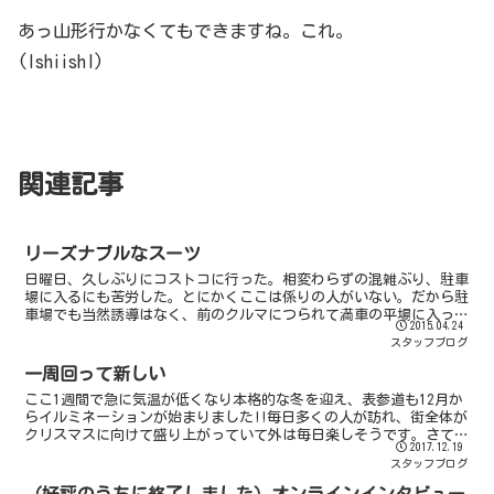
あっ山形行かなくてもできますね。これ。
(IshiishI)
関連記事
リーズナブルなスーツ
日曜日、久しぶりにコストコに行った。相変わらずの混雑ぶり、駐車
場に入るにも苦労した。とにかくここは係りの人がいない。だから駐
車場でも当然誘導はなく、前のクルマにつられて満車の平場に入った
2015.04.24
ら、出るに出られなくて往生した。いつもながらの大きなカ...
スタッフブログ
一周回って新しい
ここ1週間で急に気温が低くなり本格的な冬を迎え、表参道も12月か
らイルミネーションが始まりました!!毎日多くの人が訪れ、街全体が
クリスマスに向けて盛り上がっていて外は毎日楽しそうです。さて、
2017.12.19
私は先日久しぶりに新宿に遊びに行ってきました。東口...
スタッフブログ