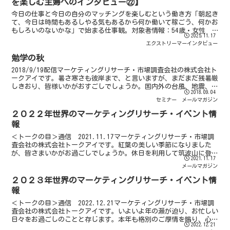
を楽しむ主婦へのインタビュー㉒】
今日の仕事と今日の自分のマッチングを楽しむという働き方「朝起き
て、今日は時間もあるしやる気もあるから何か働いて稼ごう、何かお
もしろいのないかな」で始まる仕事観。対象者情報：54歳・女性
2025.11.17
家族構成：夫、息子22歳、娘19歳 本業：派遣社員（1...
エクストリーマーインタビュー
勉学の秋
2018/9/19配信マーケティングリサーチ・市場調査会社の株式会社ト
ークアイです。暑さ寒さも彼岸まで、と言いますが、まだまだ残暑厳
しきおり、皆様いかがおすごしでしょうか。国内外の台風、地震、大
2018.09.04
きな災害のニュースに接し、心を痛めております。...
セミナー
メールマガジン
２０２２年世界のマーケティングリサーチ・イベント情
報
＜トークの目＞通信 2021.11.17マーケティングリサーチ・市場調
査会社の株式会社トークアイです。紅葉の美しい季節になりました
が、皆さまいかがお過ごしでしょうか。休日を利用して筑波山に登っ
2021.11.17
てきました。好天に恵まれ、富士山、スカイツリー、...
メールマガジン
２０２３年世界のマーケティングリサーチ・イベント情
報
＜トークの目＞通信 2022.12.21マーケティングリサーチ・市場調
査会社の株式会社トークアイです。いよいよ年の瀬が迫り、お忙しい
日々をお過ごしのことと存じます。本年も格別のご厚情を賜り、心よ
2022.12.21
り感謝申しあげます。さて、誠に勝手ながら、弊社...