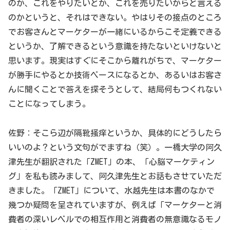
のか、これをやりたいとか、これを売りたいからと言える
のかというと、それはできない。やはりその接点のところ
でお客さんとマーケターが一緒にいるからこそ定義できる
というか、了解できるという意識を持たないといけないと
思います。現実はすぐにそこから離れがちで、マーケター
が勝手にやるとか技術ベースになるとか、あるいはお客さ
んに聞くことで答えを探そうとして、結局何もつくれない
ことになってしまう。
佐野：そこら辺が隔靴掻痒というか、具体的にどうしたら
いいのよ？という文句がでますね（笑）。一橋大学の阿久
津先生が翻訳された「ZMET」の本、「心脳マーケティン
グ」を私も読みまして、阿久津先生とお話もさせていただ
きました。「ZMET」について、水越先生は本書のなかで
幾つか疑問を呈されていますが、例えば「マーケターと消
費者の深いレベルでの相互作用と消費者の無意識なるモノ