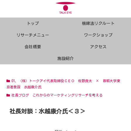
トップ
機縁法リクルート
リサーチメニュー
ワークショップ
会社概要
アクセス
施設紹介
01、（株）トークアイ代表取締役ＣＥＯ 佐野良太 × 首都大学東
京准教授 水越康介氏
社長ブログ これからのマーケティングリサーチを考える
社長対談：水越康介氏＜３＞