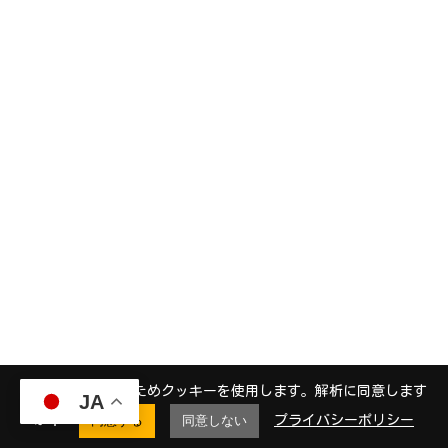
当サイトは解析のためクッキーを使用します。解析に同意します
JA
か？
同意する
同意しない
プライバシーポリシー
個人情報の
サイトマッ
お問い合わ
個人情報保
機縁法とは
リクルータ
アクセス
ブログ
ENGLISH
取り扱いに
プ
せ
護方針
Q&A
ー募集
ついて